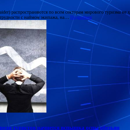
ider) распространяются по всем секторам мирового туризма не 
 трудности с наймом экипажа, на…
Подробнее
среди туристов начнется вспышка оспы обезьян