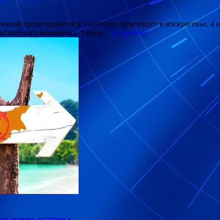
еваний среди туристов в Таиланде, произойдет в воскресенье, 4
тельственного чиновника. Таким…
Подробнее
икации» острова