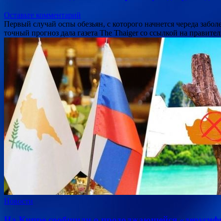
Оставьте комментарий
Первый случай оспы обезьян, с которого начнется череда забол
точный прогноз дала газета The Thaiger со ссылкой на прави
Новости
На Кипре сообщили о продолжающейся «дерусиф