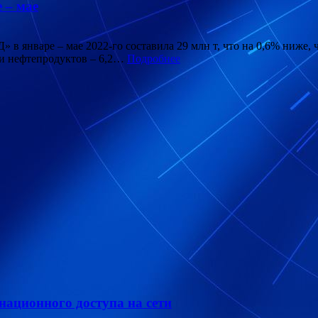
 – мае
в январе – мае 2022-го составила 29 млн т, что на 0,6% ниже, 
 и нефтепродуктов – 6,2…
Подробнее
ационного доступа на сети