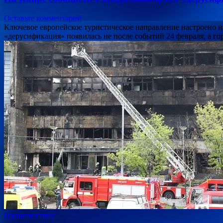
Оставьте комментарий
Ключевое европейское туристическое направление настроено н
«дерусификация» появилась не после событий 24 февраля, а го
Происшествия