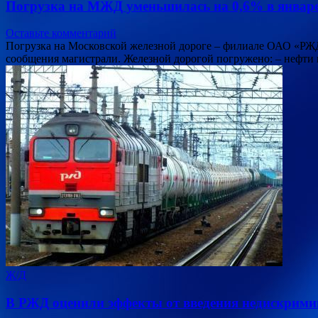
Погрузка на МЖД уменьшилась на 0,6% в январе
Оставьте комментарий
Погрузка на Московской железной дороге – филиале ОАО «РЖД» 
сообщения магистрали. Железной дорогой погружено: – нефти
Ж/Д
В РЖД оценили эффекты от введения недискримин