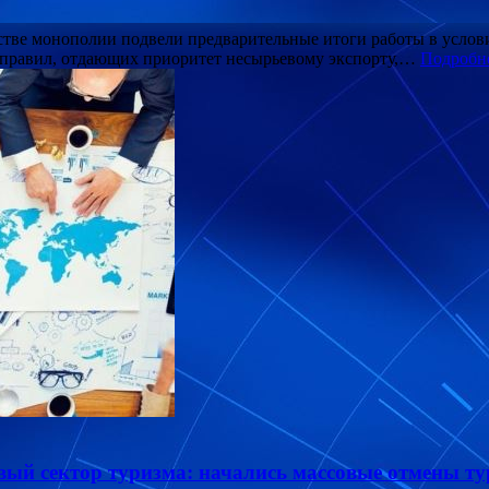
стве монополии подвели предварительные итоги работы в усло
правил, отдающих приоритет несырьевому экспорту,…
Подробн
вый сектор туризма: начались массовые отмены ту