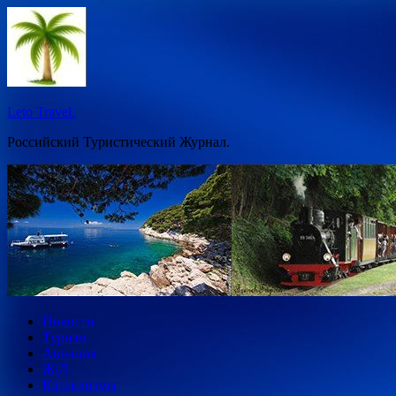
Перейти
к
содержимому
Leto Travel.
Российский Туристический Журнал.
Новости
Туризм
Авиация
Ж/Д
Катаклизмы