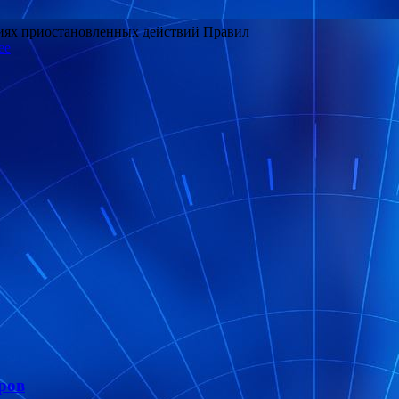
виях приостановленных действий Правил
ее
ров