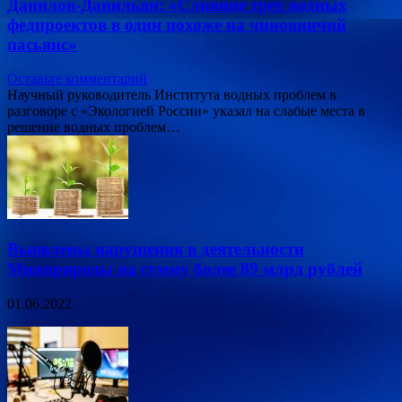
Данилов-Данильян: «Слияние трех водных
федпроектов в один похоже на чиновничий
пасьянс»
Оставьте комментарий
Научный руководитель Института водных проблем в
разговоре с «Экологией России» указал на слабые места в
решение водных проблем…
Выявлены нарушения в деятельности
Минприроды на сумму более 89 млрд рублей
01.06.2022