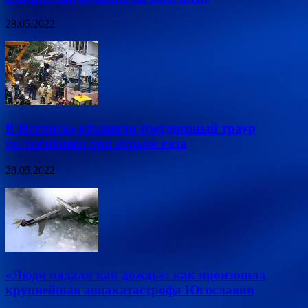
28.05.2022
В Ногинске объявили трехдневный траур
по погибшим при взрыве газа
28.05.2022
«Люди падали как дождь»: как произошла
крупнейшая авиакатастрофа Югославии