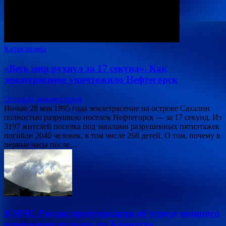
Катаклизмы
«Весь мир рухнул за 17 секунд». Как
землетрясение уничтожило Нефтегорск
Оставьте комментарий
Ночью 28 мая 1995 года землетрясение на острове Сахалин
полностью разрушило поселок Нефтегорск — за 17 секунд. Из
3197 жителей поселка под завалами разрушенных пятиэтажек
погибли 2040 человек, в том числе 268 детей. О том, почему в
первые часы после…
В МЧС России предупредили об угрозе мощного
извержения вулкана на Камчатке