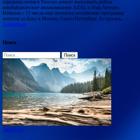
середины июня в Россию начнут выполнять рейсы
азербайджанские авиакомпании AZAL и Buta Airways.
Начиная с 15 числа они поэтапно возобновят программу
полетов из Баку в Москву, Санкт-Петербург, Астрахань,…
Подробнее
Поиск
Найти:
Экология