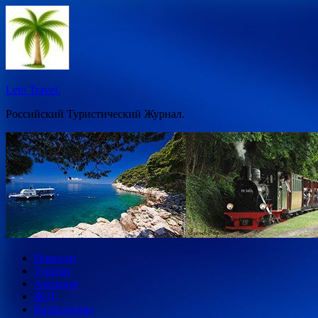
Перейти
к
содержимому
Leto Travel.
Российский Туристический Журнал.
Новости
Туризм
Авиация
Ж/Д
Катаклизмы