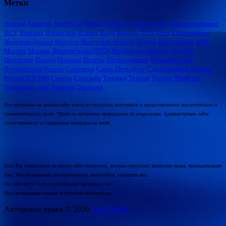
Метки
Аварии
Авиация
Автобусы
Байкал
Белгородская область
Биоразнообразие
ВСУ
Венгрия
Взрыв газа
В мире
Вода
Воздух
ДТП
Дети
Екатеринбург
Железная Дорога
Иркутск
Иркутская область
Италия
Катастрофы
МЧС
Москва
Москва, Шереметьево (SVO)
Московская область
Оружие
Погибшие
Поезда
Пожары
Полеты
Пострадавшие
Происшествия
Путешествия
Россия
Самолеты
Санкт-Петербург
Следственный комитет
России (СК РФ)
Смерть
Стрельба
Таиланд
Туризм
Турция
Убийства
Уголовные дела
Украина
Экология
Все материалы на данном сайте взяты из открытых источников и предоставляются исключительно в
ознакомительных целях. Права на материалы принадлежат их владельцам. Администрация сайта
ответственности за содержание материала не несет.
Если Вы обнаружили на нашем сайте материалы, которые нарушают авторские права, принадлежащие
Вам, Вашей компании или организации, пожалуйста, сообщите нам.
На сайте могут быть опубликованы материалы 18+!
При цитировании ссылка на источник обязательна.
Авторские права © 2026
Leto Travel.
.