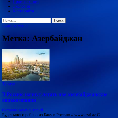
Происшествия
Экология
Карта сайта
Найти:
Главное меню
Метка:
Азербайджан
Туризм
В Россию начнут летать две азербайджанские
авиакомпании
Оставьте комментарий
Будет много рейсов из Баку в Россию // www.azal.az С