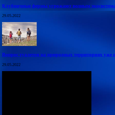
Клубничные фермы угрожают водным экосистем
29.05.2022
Вопрос туалетов на природных территориях уже н
29.05.2022