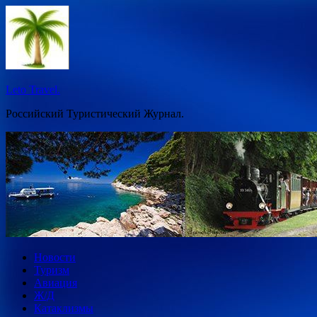
Перейти
к
содержимому
Leto Travel.
Российский Туристический Журнал.
Новости
Туризм
Авиация
Ж/Д
Катаклизмы