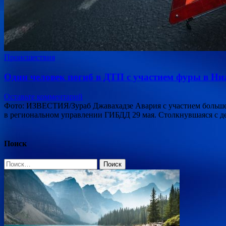
Происшествия
Один человек погиб в ДТП с участием фуры в Ни
Оставьте комментарий
Фото: ИЗВЕСТИЯ/Зураб Джавахадзе Авария с участием больше
в региональном управлении ГИБДД 29 мая. Столкнувшаяся с д
Поиск
Найти: