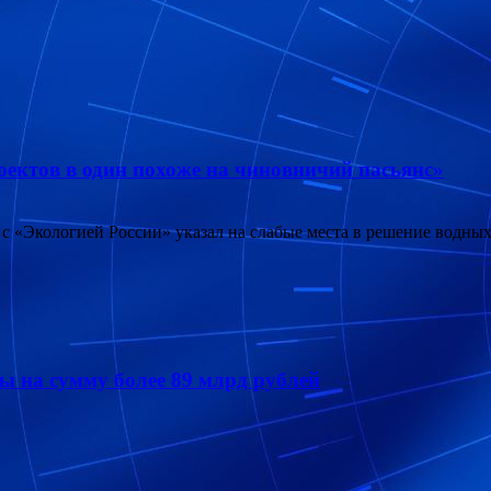
ектов в один похоже на чиновничий пасьянс»
 с «Экологией России» указал на слабые места в решение водн
 на сумму более 89 млрд рублей