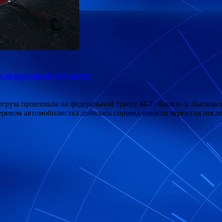
жегородской области
груза произошла на федеральной трассе М-7 «Волга» в Лысков
еревом автомобилистка добилась справедливости через год пос