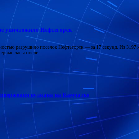
ние уничтожило Нефтегорск
лностью разрушило поселок Нефтегорск — за 17 секунд. Из 3197
 первые часы после…
извержения вулкана на Камчатке