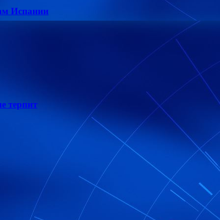
ам Испании
е терпит