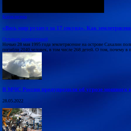
Катаклизмы
«Весь мир рухнул за 17 секунд». Как землетрясе
Оставьте комментарий
Ночью 28 мая 1995 года землетрясение на острове Сахалин по
погибли 2040 человек, в том числе 268 детей. О том, почему в
В МЧС России предупредили об угрозе мощного 
28.05.2022