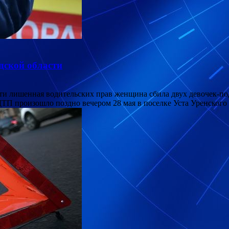
одской области
лишенная водительских прав женщина сбила двух девочек-подро
ДТП произошло поздно вечером 28 мая в поселке Уста Уренског