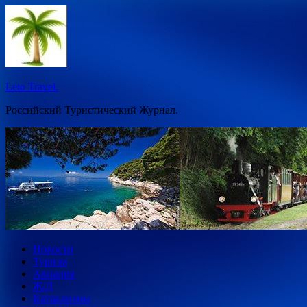
Перейти
к
содержимому
Leto Travel.
Российский Туристический Журнал.
Новости
Туризм
Авиация
Ж/Д
Катаклизмы