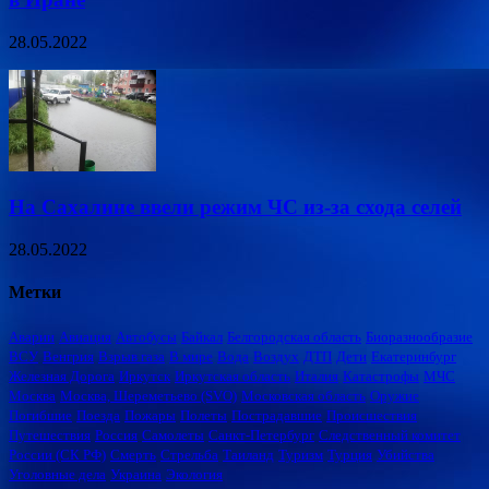
28.05.2022
На Сахалине ввели режим ЧС из-за схода селей
28.05.2022
Метки
Аварии
Авиация
Автобусы
Байкал
Белгородская область
Биоразнообразие
ВСУ
Венгрия
Взрыв газа
В мире
Вода
Воздух
ДТП
Дети
Екатеринбург
Железная Дорога
Иркутск
Иркутская область
Италия
Катастрофы
МЧС
Москва
Москва, Шереметьево (SVO)
Московская область
Оружие
Погибшие
Поезда
Пожары
Полеты
Пострадавшие
Происшествия
Путешествия
Россия
Самолеты
Санкт-Петербург
Следственный комитет
России (СК РФ)
Смерть
Стрельба
Таиланд
Туризм
Турция
Убийства
Уголовные дела
Украина
Экология