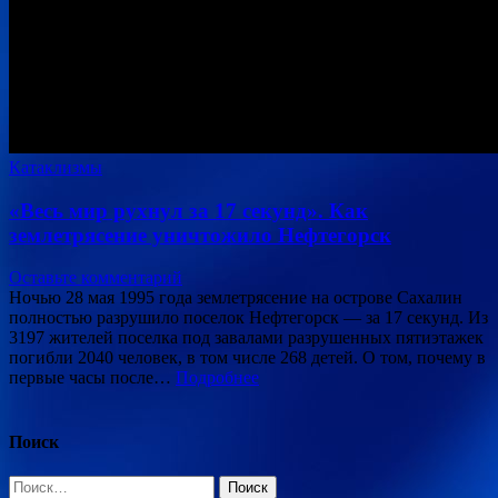
Катаклизмы
«Весь мир рухнул за 17 секунд». Как
землетрясение уничтожило Нефтегорск
Оставьте комментарий
Ночью 28 мая 1995 года землетрясение на острове Сахалин
полностью разрушило поселок Нефтегорск — за 17 секунд. Из
3197 жителей поселка под завалами разрушенных пятиэтажек
погибли 2040 человек, в том числе 268 детей. О том, почему в
первые часы после…
Подробнее
Поиск
Найти: