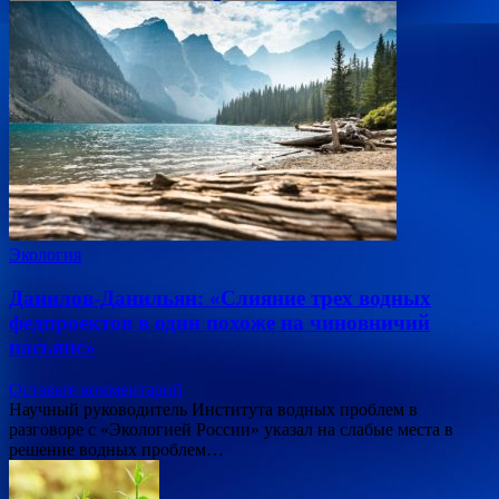
Экология
Данилов-Данильян: «Слияние трех водных
федпроектов в один похоже на чиновничий
пасьянс»
Оставьте комментарий
Научный руководитель Института водных проблем в
разговоре с «Экологией России» указал на слабые места в
решение водных проблем…