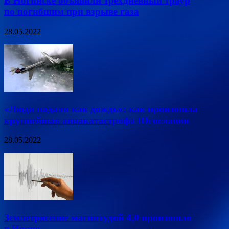
В Ногинске объявили трехдневный траур
по погибшим при взрыве газа
28.05.2022
«Люди падали как дождь»: как произошла
крупнейшая авиакатастрофа Югославии
28.05.2022
Землетрясение магнитудой 4,0 произошло
в Иране