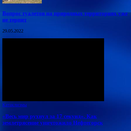
Вопрос туалетов на природных территориях уже
не терпит
29.05.2022
Катаклизмы
«Весь мир рухнул за 17 секунд». Как
землетрясение уничтожило Нефтегорск