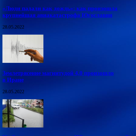
«Люди падали как дождь»: как произошла
крупнейшая авиакатастрофа Югославии
28.05.2022
Землетрясение магнитудой 4,0 произошло
в Иране
28.05.2022