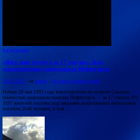
Катаклизмы
«Весь мир рухнул за 17 секунд». Как
землетрясение уничтожило Нефтегорск
28.05.2022
-
от
admin
-
Оставьте комментарий
Ночью 28 мая 1995 года землетрясение на острове Сахалин
полностью разрушило поселок Нефтегорск — за 17 секунд. Из
3197 жителей поселка под завалами разрушенных пятиэтажек
погибли 2040 человек, в том …