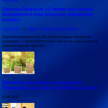
Данилов-Данильян: «Слияние трех водных
федпроектов в один похоже на чиновничий
пасьянс»
02.06.2022
-
от
admin
-
Оставьте комментарий
Научный руководитель Института водных проблем в
разговоре с «Экологией России» указал на слабые места в
решение водных проблем
Выявлены нарушения в деятельности
Минприроды на сумму более 89 млрд рублей
01.06.2022