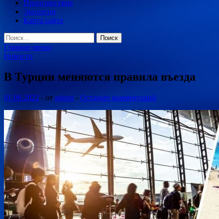
Происшествия
Экология
Карта сайта
Найти:
Главное меню
Новости
В Турции меняются правила въезда
01.06.2022
-
от
admin
-
Оставьте комментарий