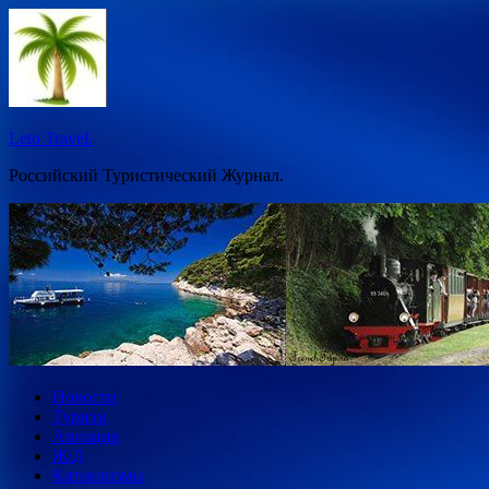
Перейти
к
содержимому
Leto Travel.
Российский Туристический Журнал.
Новости
Туризм
Авиация
Ж/Д
Катаклизмы