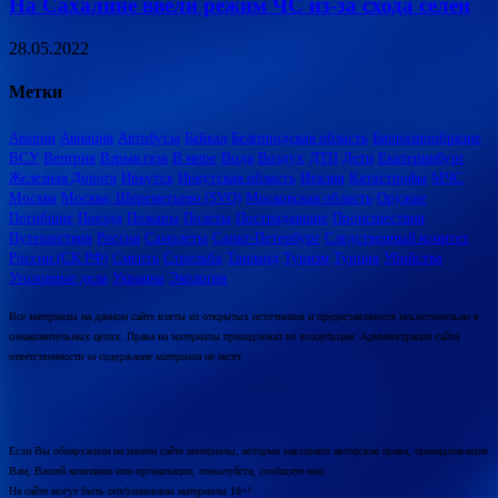
На Сахалине ввели режим ЧС из-за схода селей
28.05.2022
Метки
Аварии
Авиация
Автобусы
Байкал
Белгородская область
Биоразнообразие
ВСУ
Венгрия
Взрыв газа
В мире
Вода
Воздух
ДТП
Дети
Екатеринбург
Железная Дорога
Иркутск
Иркутская область
Италия
Катастрофы
МЧС
Москва
Москва, Шереметьево (SVO)
Московская область
Оружие
Погибшие
Поезда
Пожары
Полеты
Пострадавшие
Происшествия
Путешествия
Россия
Самолеты
Санкт-Петербург
Следственный комитет
России (СК РФ)
Смерть
Стрельба
Таиланд
Туризм
Турция
Убийства
Уголовные дела
Украина
Экология
Все материалы на данном сайте взяты из открытых источников и предоставляются исключительно в
ознакомительных целях. Права на материалы принадлежат их владельцам. Администрация сайта
ответственности за содержание материала не несет.
Если Вы обнаружили на нашем сайте материалы, которые нарушают авторские права, принадлежащие
Вам, Вашей компании или организации, пожалуйста, сообщите нам.
На сайте могут быть опубликованы материалы 18+!