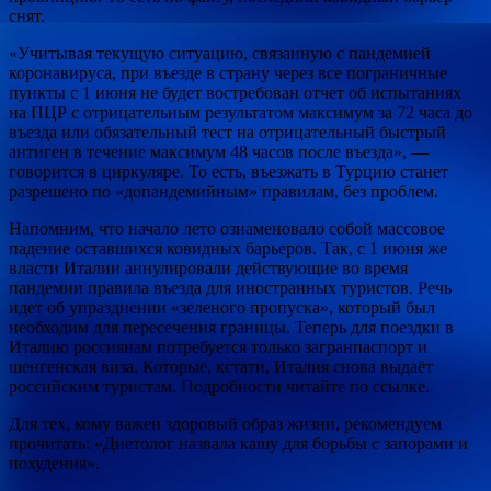
снят.
«Учитывая текущую ситуацию, связанную с пандемией
коронавируса, при въезде в страну через все пограничные
пункты с 1 июня не будет востребован отчет об испытаниях
на ПЦР с отрицательным результатом максимум за 72 часа до
въезда или обязательный тест на отрицательный быстрый
антиген в течение максимум 48 часов после въезда», —
говорится в циркуляре. То есть, въезжать в Турцию станет
разрешено по «допандемийным» правилам, без проблем.
Напомним, что начало лето ознаменовало собой массовое
падение оставшихся ковидных барьеров. Так, с 1 июня же
власти Италии аннулировали действующие во время
пандемии правила въезда для иностранных туристов. Речь
идет об упразднении «зеленого пропуска», который был
необходим для пересечения границы. Теперь для поездки в
Италию россиянам потребуется только загранпаспорт и
шенгенская виза. Которые, кстати, Италия снова выдаёт
российским туристам. Подробности читайте по ссылке.
Для тех, кому важен здоровый образ жизни, рекомендуем
прочитать: «Диетолог назвала кашу для борьбы с запорами и
похудения».