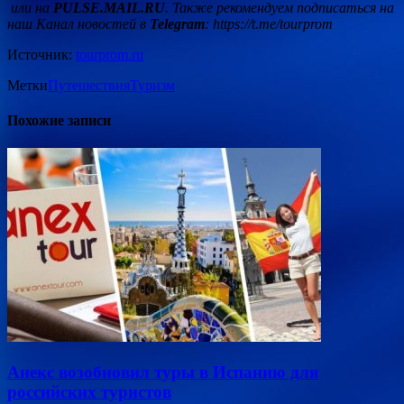
или на
PULSE.MAIL.RU
. Также рекомендуем подписаться на
наш Канал новостей в
Telegram
:
https://t.me/tourprom
Источник:
tourprom.ru
Метки
Путешествия
Туризм
Похожие записи
Анекс возобновил туры в Испанию для
российских туристов