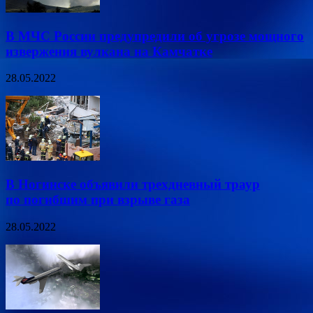
В МЧС России предупредили об угрозе мощного
извержения вулкана на Камчатке
28.05.2022
В Ногинске объявили трехдневный траур
по погибшим при взрыве газа
28.05.2022