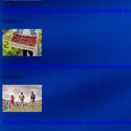
Правительство выделило почти 9 млрд рублей на
30.05.2022
Клубничные фермы угрожают водным экосистем
29.05.2022
Вопрос туалетов на природных территориях уже н