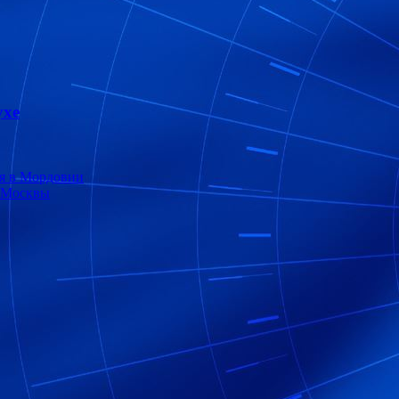
ухе
я в Мордовии
е Москвы