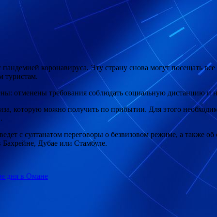
с пандемией коронавируса. Эту страну снова могут посещать все
м туристам.
ны: отменены требования соблюдать социальную дистанцию и н
иза, которую можно получить по прибытии. Для этого необходи
.
а ведет с султанатом переговоры о безвизовом режиме, а также 
в Бахрейне, Дубае или Стамбуле.
е дня в Омане