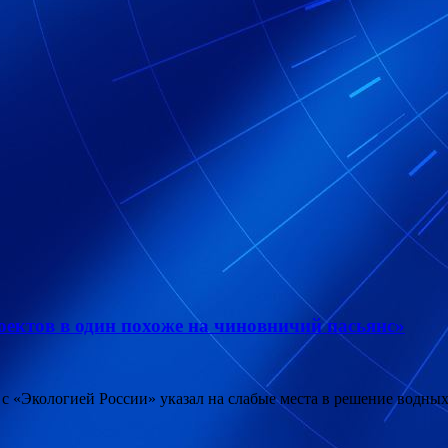
ектов в один похоже на чиновничий пасьянс»
с «Экологией России» указал на слабые места в решение водны