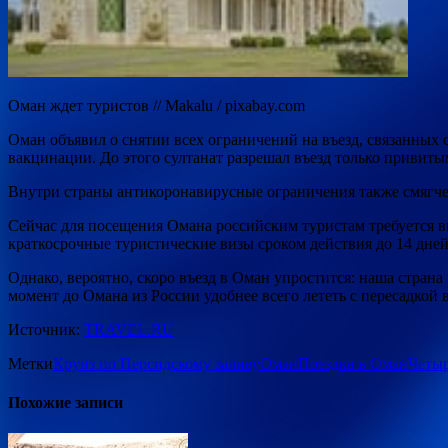
Оман ждет туристов // Makalu / pixabay.com
Оман объявил о снятии всех ограничений на въезд, связанных 
вакцинации. До этого султанат разрешал
въезд только привиты
Внутри страны антикоронавирусные ограничения также смягче
Сейчас для посещения Омана российским туристам требуется в
краткосрочные туристические визы сроком действия до 14 дней
Однако, вероятно, скоро въезд в Оман упростится: наша стран
момент до Омана из России удобнее всего лететь с пересадкой 
Источник:
TRAVEL.RU
Метки
Круиз по Персидскому заливу
Оман
Поездка в Оман
Четыр
Похожие записи