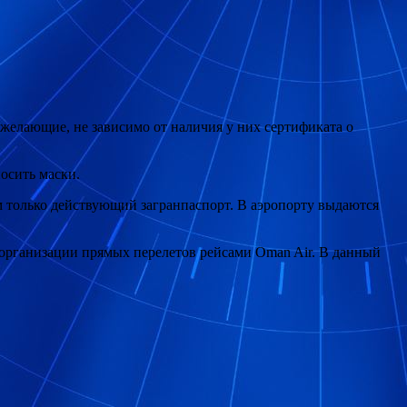
 желающие, не зависимо от наличия у них сертификата о
осить маски.
м только действующий загранпаспорт. В аэропорту выдаются
об организации прямых перелетов рейсами Oman Air. В данный