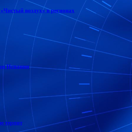
 «Чистый воздух» в регионах
ам Испании
е терпит