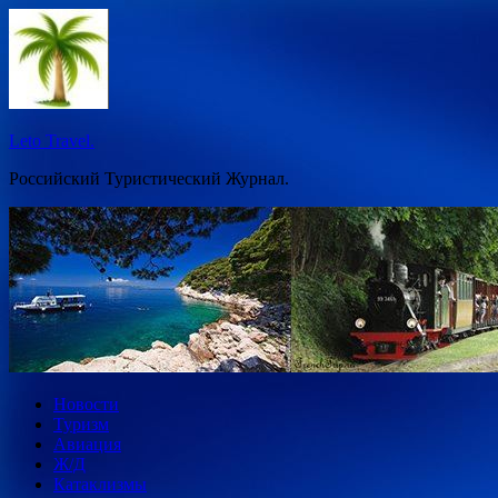
Перейти
к
содержимому
Leto Travel.
Российский Туристический Журнал.
Новости
Туризм
Авиация
Ж/Д
Катаклизмы