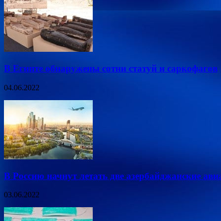
В Египте обнаружены сотни статуй и саркофагов
04.06.2022
В Россию начнут летать две азербайджанские ав
03.06.2022