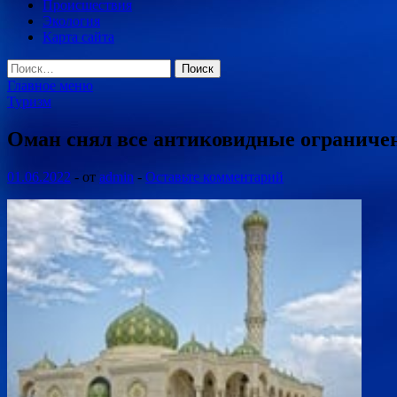
Происшествия
Экология
Карта сайта
Найти:
Главное меню
Туризм
Оман снял все антиковидные ограниче
01.06.2022
-
от
admin
-
Оставьте комментарий