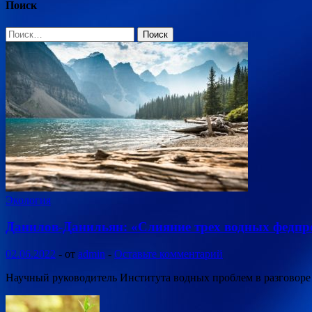
Поиск
Найти:
Экология
Данилов-Данильян: «Слияние трех водных федпро
02.06.2022
-
от
admin
-
Оставьте комментарий
Научный руководитель Института водных проблем в разговоре 