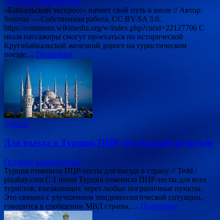
Оставьте комментарий
«Байкальский экспресс» начнет свой путь в июле // Автор:
Sorovas — Собственная работа, CC BY-SA 3.0,
https://commons.wikimedia.org/w/index.php?curid=22127706 С
июля пассажиры смогут проехаться по исторической
Кругобайкальской железной дороге на туристическом
поезде…
Подробнее
Туризм
Для въезда в Турцию ПЦР-тест больше не нужен
Оставьте комментарий
Турция отменила ПЦР-тесты для въезда в страну // Tedd /
pixabay.com С 1 июня Турция отменила ПЦР-тесты для всех
туристов, въезжающих через любые пограничные пункты.
Это связано с улучшением эпидемиологической ситуации,
говорится в сообщении МВД страны,…
Подробнее