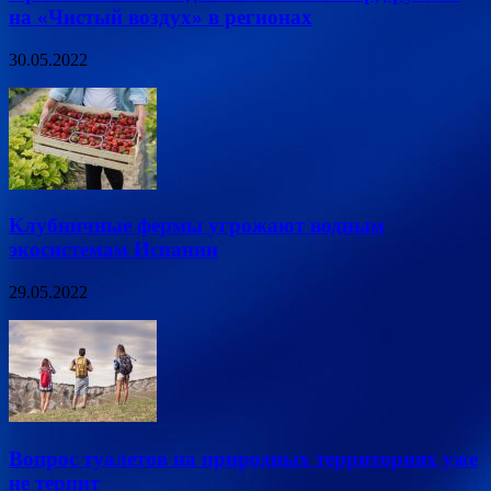
на «Чистый воздух» в регионах
30.05.2022
Клубничные фермы угрожают водным
экосистемам Испании
29.05.2022
Вопрос туалетов на природных территориях уже
не терпит