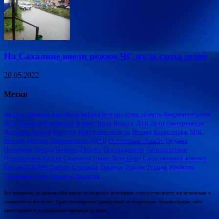
На Сахалине ввели режим ЧС из-за схода селей
28.05.2022
Метки
Аварии
Авиация
Автобусы
Байкал
Белгородская область
Биоразнообразие
ВСУ
Венгрия
Взрыв газа
В мире
Вода
Воздух
ДТП
Дети
Екатеринбург
Железная Дорога
Иркутск
Иркутская область
Италия
Катастрофы
МЧС
Москва
Москва, Шереметьево (SVO)
Московская область
Оружие
Погибшие
Поезда
Пожары
Полеты
Пострадавшие
Происшествия
Путешествия
Россия
Самолеты
Санкт-Петербург
Следственный комитет
России (СК РФ)
Смерть
Стрельба
Таиланд
Туризм
Турция
Убийства
Уголовные дела
Украина
Экология
Все материалы на данном сайте взяты из открытых источников и предоставляются исключительно в
ознакомительных целях. Права на материалы принадлежат их владельцам. Администрация сайта
ответственности за содержание материала не несет.