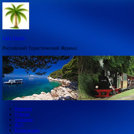
Перейти
к
содержимому
Leto Travel.
Российский Туристический Журнал.
Новости
Туризм
Авиация
Ж/Д
Катаклизмы