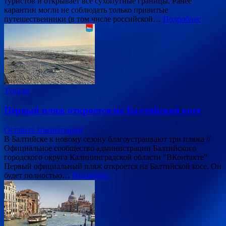
туристов и открывает все сухопутные границы. Ранее
карантин могли не соблюдать только привитые
путешественники (в том числе российской…
Подробнее
Туризм
Первый пляж откроется на Балтийской косе
Оставьте комментарий
В Балтийске к новому сезону благоустраивают три пляжа //
Официальное сообщество администрации Балтийского
городского округа Калининградской области "ВКонтакте"
Первый официальный пляж откроется на Балтийской косе. Он
будет полностью…
Подробнее