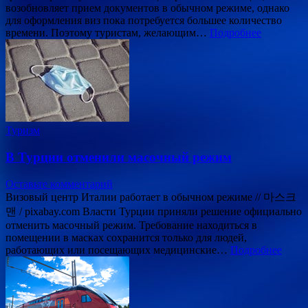
возобновляет прием документов в обычном режиме, однако
для оформления виз пока потребуется большее количество
времени. Поэтому туристам, желающим…
Подробнее
Туризм
В Турции отменили масочный режим
Оставьте комментарий
Визовый центр Италии работает в обычном режиме // 마스크
맨 / pixabay.com Власти Турции приняли решение официально
отменить масочный режим. Требование находиться в
помещении в масках сохранится только для людей,
работающих или посещающих медицинские…
Подробнее