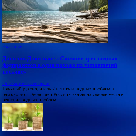
Экология
Данилов-Данильян: «Слияние трех водных
федпроектов в один похоже на чиновничий
пасьянс»
Оставьте комментарий
Научный руководитель Института водных проблем в
разговоре с «Экологией России» указал на слабые места в
решение водных проблем…