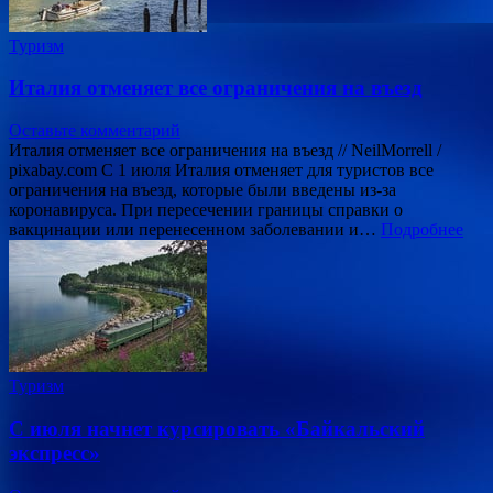
Туризм
Италия отменяет все ограничения на въезд
Оставьте комментарий
Италия отменяет все ограничения на въезд // NeilMorrell /
pixabay.com С 1 июля Италия отменяет для туристов все
ограничения на въезд, которые были введены из-за
коронавируса. При пересечении границы справки о
вакцинации или перенесенном заболевании и…
Подробнее
Туризм
С июля начнет курсировать «Байкальский
экспресс»