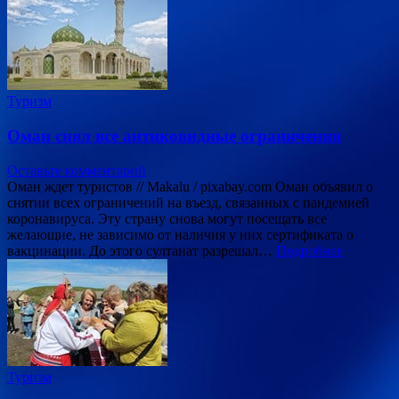
Туризм
Оман снял все антиковидные ограничения
Оставьте комментарий
Оман ждет туристов // Makalu / pixabay.com Оман объявил о
снятии всех ограничений на въезд, связанных с пандемией
коронавируса. Эту страну снова могут посещать все
желающие, не зависимо от наличия у них сертификата о
вакцинации. До этого султанат разрешал…
Подробнее
Туризм