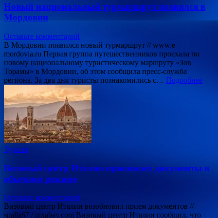
Новый национальный турмаршрут появился в
Мордовии
Оставьте комментарий
В Мордовии появился новый турмаршрут // www.e-
mordovia.ru Первая группа путешественников проехала по
новому национальному туристическому маршруту «Зов
Торамы» в Мордовии, об этом сообщила пресс-служба
региона. За два дня туристы познакомились с…
Подробнее
Туризм
Визовый центр Италии принимает документы в
обычном режиме
Оставьте комментарий
Визовый центр Италии возобновил прием документов //
spalla67 / pixabay.com Визовый центр Италии сообщил, что