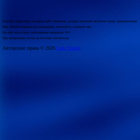
Если Вы обнаружили на нашем сайте материалы, которые нарушают авторские права, принадлежащие
Вам, Вашей компании или организации, пожалуйста, сообщите нам.
На сайте могут быть опубликованы материалы 18+!
При цитировании ссылка на источник обязательна.
Авторские права © 2026
Leto Travel.
.