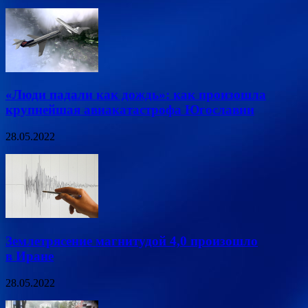
«Люди падали как дождь»: как произошла
крупнейшая авиакатастрофа Югославии
28.05.2022
Землетрясение магнитудой 4,0 произошло
в Иране
28.05.2022