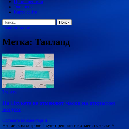
Происшествия
Экология
Карта сайта
Найти:
Главное меню
Метка:
Таиланд
Туризм
На Пхукете не отменяют маски на открытом
воздухе
Оставьте комментарий
На тайском острове Пхукет решили не отменять маски //