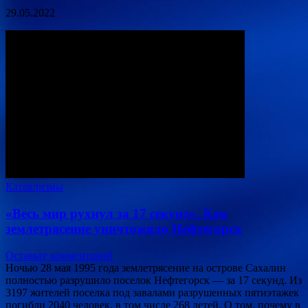
29.05.2022
Катаклизмы
«Весь мир рухнул за 17 секунд». Как
землетрясение уничтожило Нефтегорск
Оставьте комментарий
Ночью 28 мая 1995 года землетрясение на острове Сахалин
полностью разрушило поселок Нефтегорск — за 17 секунд. Из
3197 жителей поселка под завалами разрушенных пятиэтажек
погибли 2040 человек, в том числе 268 детей. О том, почему в