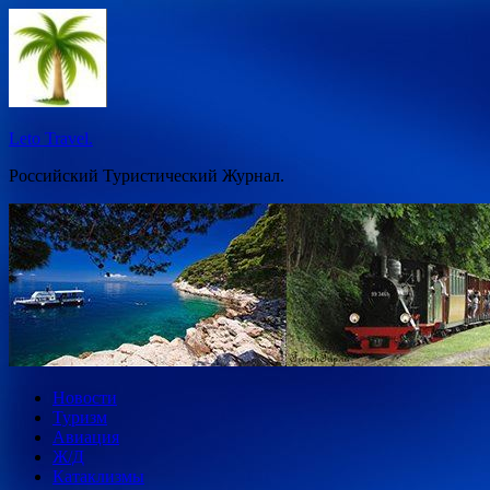
Перейти
к
содержимому
Leto Travel.
Российский Туристический Журнал.
Новости
Туризм
Авиация
Ж/Д
Катаклизмы