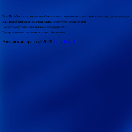
Если Вы обнаружили на нашем сайте материалы, которые нарушают авторские права, принадлежащие
Вам, Вашей компании или организации, пожалуйста, сообщите нам.
На сайте могут быть опубликованы материалы 18+!
При цитировании ссылка на источник обязательна.
Авторские права © 2026
Leto Travel.
.