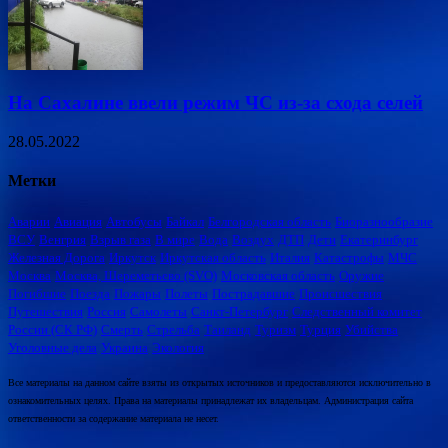
На Сахалине ввели режим ЧС из-за схода селей
28.05.2022
Метки
Аварии
Авиация
Автобусы
Байкал
Белгородская область
Биоразнообразие
ВСУ
Венгрия
Взрыв газа
В мире
Вода
Воздух
ДТП
Дети
Екатеринбург
Железная Дорога
Иркутск
Иркутская область
Италия
Катастрофы
МЧС
Москва
Москва, Шереметьево (SVO)
Московская область
Оружие
Погибшие
Поезда
Пожары
Полеты
Пострадавшие
Происшествия
Путешествия
Россия
Самолеты
Санкт-Петербург
Следственный комитет
России (СК РФ)
Смерть
Стрельба
Таиланд
Туризм
Турция
Убийства
Уголовные дела
Украина
Экология
Все материалы на данном сайте взяты из открытых источников и предоставляются исключительно в
ознакомительных целях. Права на материалы принадлежат их владельцам. Администрация сайта
ответственности за содержание материала не несет.