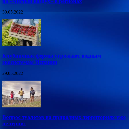
на «Чистый воздух» в регионах
30.05.2022
Клубничные фермы угрожают водным
экосистемам Испании
29.05.2022
Вопрос туалетов на природных территориях уже
не терпит