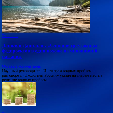
Экология
Данилов-Данильян: «Слияние трех водных
федпроектов в один похоже на чиновничий
пасьянс»
Оставьте комментарий
Научный руководитель Института водных проблем в
разговоре с «Экологией России» указал на слабые места в
решение водных проблем…