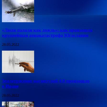
«Люди падали как дождь»: как произошла
крупнейшая авиакатастрофа Югославии
28.05.2022
Землетрясение магнитудой 4,0 произошло
в Иране
28.05.2022