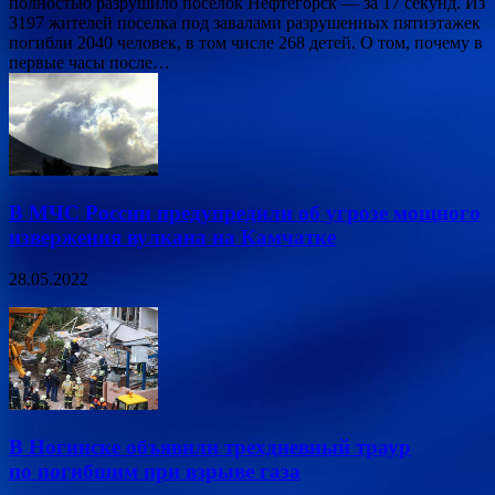
полностью разрушило поселок Нефтегорск — за 17 секунд. Из
3197 жителей поселка под завалами разрушенных пятиэтажек
погибли 2040 человек, в том числе 268 детей. О том, почему в
первые часы после…
В МЧС России предупредили об угрозе мощного
извержения вулкана на Камчатке
28.05.2022
В Ногинске объявили трехдневный траур
по погибшим при взрыве газа