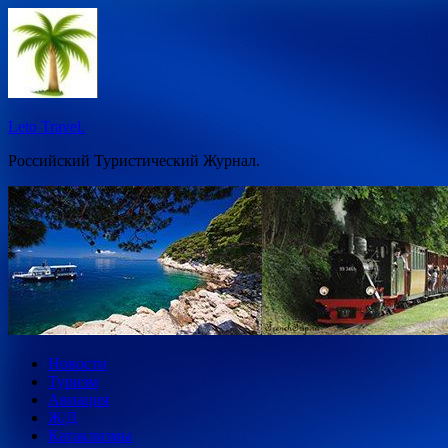
Перейти
к
содержимому
Leto Travel.
Российский Туристический Журнал.
Новости
Туризм
Авиация
Ж/Д
Катаклизмы