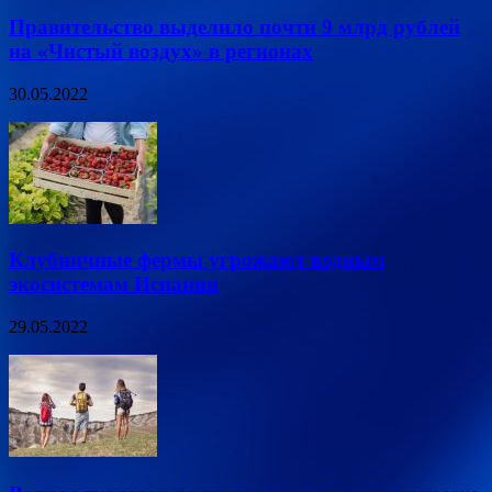
Правительство выделило почти 9 млрд рублей
на «Чистый воздух» в регионах
30.05.2022
Клубничные фермы угрожают водным
экосистемам Испании
29.05.2022