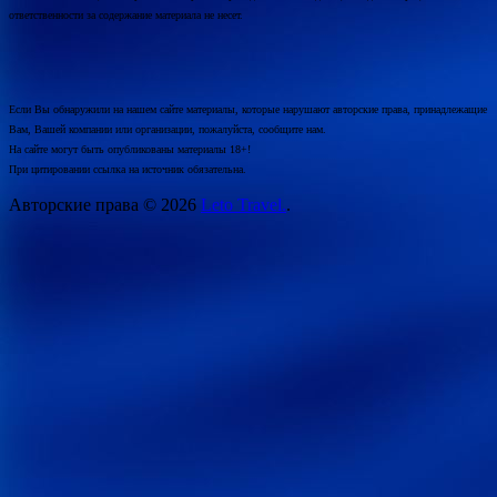
ответственности за содержание материала не несет.
Если Вы обнаружили на нашем сайте материалы, которые нарушают авторские права, принадлежащие
Вам, Вашей компании или организации, пожалуйста, сообщите нам.
На сайте могут быть опубликованы материалы 18+!
При цитировании ссылка на источник обязательна.
Авторские права © 2026
Leto Travel.
.