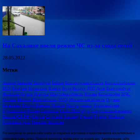
На Сахалине ввели режим ЧС из-за схода селей
28.05.2022
Метки
Аварии
Авиация
Автобусы
Байкал
Белгородская область
Биоразнообразие
ВСУ
Венгрия
Взрыв газа
В мире
Вода
Воздух
ДТП
Дети
Екатеринбург
Железная Дорога
Иркутск
Иркутская область
Италия
Катастрофы
МЧС
Москва
Москва, Шереметьево (SVO)
Московская область
Оружие
Погибшие
Поезда
Пожары
Полеты
Пострадавшие
Происшествия
Путешествия
Россия
Самолеты
Санкт-Петербург
Следственный комитет
России (СК РФ)
Смерть
Стрельба
Таиланд
Туризм
Турция
Убийства
Уголовные дела
Украина
Экология
Все материалы на данном сайте взяты из открытых источников и предоставляются исключительно в
ознакомительных целях. Права на материалы принадлежат их владельцам. Администрация сайта