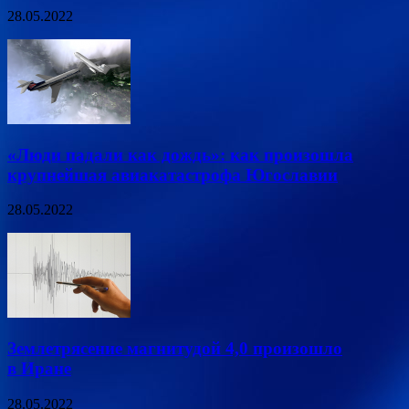
28.05.2022
«Люди падали как дождь»: как произошла
крупнейшая авиакатастрофа Югославии
28.05.2022
Землетрясение магнитудой 4,0 произошло
в Иране
28.05.2022