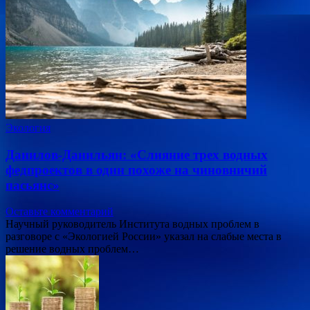
Экология
Данилов-Данильян: «Слияние трех водных
федпроектов в один похоже на чиновничий
пасьянс»
Оставьте комментарий
Научный руководитель Института водных проблем в
разговоре с «Экологией России» указал на слабые места в
решение водных проблем…