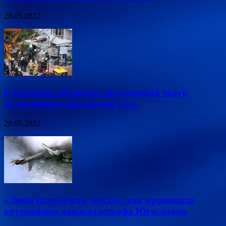
28.05.2022
В Ногинске объявили трехдневный траур
по погибшим при взрыве газа
28.05.2022
«Люди падали как дождь»: как произошла
крупнейшая авиакатастрофа Югославии