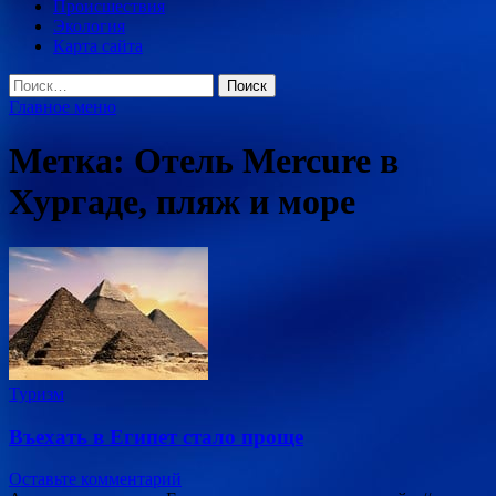
Происшествия
Экология
Карта сайта
Найти:
Главное меню
Метка:
Отель Mercure в
Хургаде, пляж и море
Туризм
Въехать в Египет стало проще
Оставьте комментарий