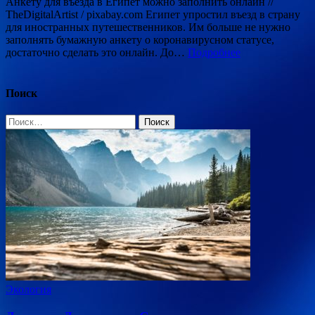
Анкету для въезда в Египет можно заполнить онлайн //
TheDigitalArtist / pixabay.com Египет упростил въезд в страну
для иностранных путешественников. Им больше не нужно
заполнять бумажную анкету о коронавирусном статусе,
достаточно сделать это онлайн. До…
Подробнее
Поиск
Найти:
Экология