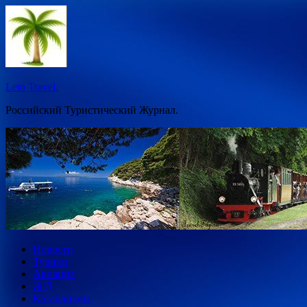
Перейти
к
содержимому
Leto Travel.
Российский Туристический Журнал.
Новости
Туризм
Авиация
Ж/Д
Катаклизмы