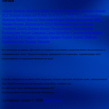
Метки
Аварии
Авиация
Автобусы
Байкал
Белгородская область
Биоразнообразие
ВСУ
Венгрия
Взрыв газа
В мире
Вода
Воздух
ДТП
Дети
Екатеринбург
Железная Дорога
Иркутск
Иркутская область
Италия
Катастрофы
МЧС
Москва
Москва, Шереметьево (SVO)
Московская область
Оружие
Погибшие
Поезда
Пожары
Полеты
Пострадавшие
Происшествия
Путешествия
Россия
Самолеты
Санкт-Петербург
Следственный комитет
России (СК РФ)
Смерть
Стрельба
Таиланд
Туризм
Турция
Убийства
Уголовные дела
Украина
Экология
Все материалы на данном сайте взяты из открытых источников и предоставляются исключительно в
ознакомительных целях. Права на материалы принадлежат их владельцам. Администрация сайта
ответственности за содержание материала не несет.
Если Вы обнаружили на нашем сайте материалы, которые нарушают авторские права, принадлежащие
Вам, Вашей компании или организации, пожалуйста, сообщите нам.
На сайте могут быть опубликованы материалы 18+!
При цитировании ссылка на источник обязательна.
Авторские права © 2026
Leto Travel.
.