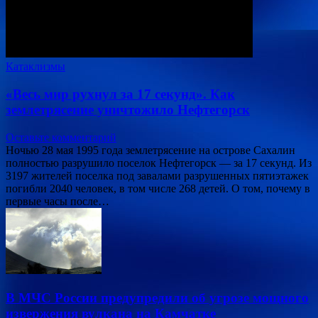
Катаклизмы
«Весь мир рухнул за 17 секунд». Как
землетрясение уничтожило Нефтегорск
Оставьте комментарий
Ночью 28 мая 1995 года землетрясение на острове Сахалин
полностью разрушило поселок Нефтегорск — за 17 секунд. Из
3197 жителей поселка под завалами разрушенных пятиэтажек
погибли 2040 человек, в том числе 268 детей. О том, почему в
первые часы после…
В МЧС России предупредили об угрозе мощного
извержения вулкана на Камчатке