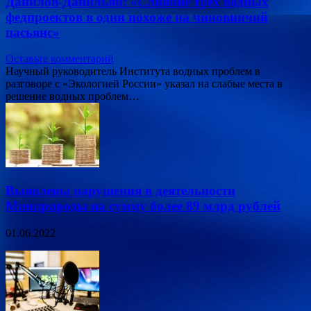
Данилов-Данильян: «Слияние трех водных
федпроектов в один похоже на чиновничий
пасьянс»
Оставьте комментарий
Научный руководитель Института водных проблем в
разговоре с «Экологией России» указал на слабые места в
решение водных проблем…
Выявлены нарушения в деятельности
Минприроды на сумму более 89 млрд рублей
01.06.2022