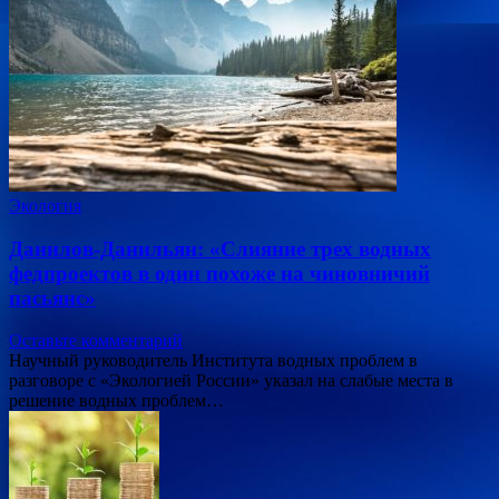
Экология
Данилов-Данильян: «Слияние трех водных
федпроектов в один похоже на чиновничий
пасьянс»
Оставьте комментарий
Научный руководитель Института водных проблем в
разговоре с «Экологией России» указал на слабые места в
решение водных проблем…