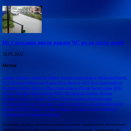
На Сахалине ввели режим ЧС из-за схода селей
28.05.2022
Метки
Аварии
Авиация
Автобусы
Байкал
Белгородская область
Биоразнообразие
ВСУ
Венгрия
Взрыв газа
В мире
Вода
Воздух
ДТП
Дети
Екатеринбург
Железная Дорога
Иркутск
Иркутская область
Италия
Катастрофы
МЧС
Москва
Москва, Шереметьево (SVO)
Московская область
Оружие
Погибшие
Поезда
Пожары
Полеты
Пострадавшие
Происшествия
Путешествия
Россия
Самолеты
Санкт-Петербург
Следственный комитет
России (СК РФ)
Смерть
Стрельба
Таиланд
Туризм
Турция
Убийства
Уголовные дела
Украина
Экология
Все материалы на данном сайте взяты из открытых источников и предоставляются исключительно в
ознакомительных целях. Права на материалы принадлежат их владельцам. Администрация сайта