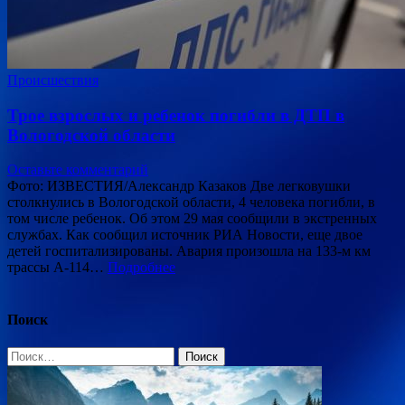
Происшествия
Трое взрослых и ребенок погибли в ДТП в
Вологодской области
Оставьте комментарий
Фото: ИЗВЕСТИЯ/Александр Казаков Две легковушки
столкнулись в Вологодской области, 4 человека погибли, в
том числе ребенок. Об этом 29 мая сообщили в экстренных
службах. Как сообщил источник РИА Новости, еще двое
детей госпитализированы. Авария произошла на 133-м км
трассы А-114…
Подробнее
Поиск
Найти: