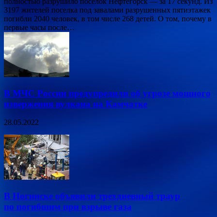
полностью разрушило поселок Нефтегорск — за 17 секунд. Из
3197 жителей поселка под завалами разрушенных пятиэтажек
погибли 2040 человек, в том числе 268 детей. О том, почему в
первые часы после…
В МЧС России предупредили об угрозе мощного
извержения вулкана на Камчатке
28.05.2022
В Ногинске объявили трехдневный траур
по погибшим при взрыве газа