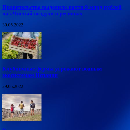
Правительство выделило почти 9 млрд рублей
на «Чистый воздух» в регионах
30.05.2022
Клубничные фермы угрожают водным
экосистемам Испании
29.05.2022