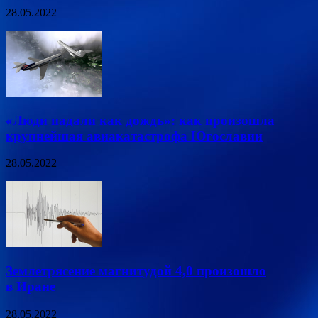
28.05.2022
«Люди падали как дождь»: как произошла
крупнейшая авиакатастрофа Югославии
28.05.2022
Землетрясение магнитудой 4,0 произошло
в Иране
28.05.2022