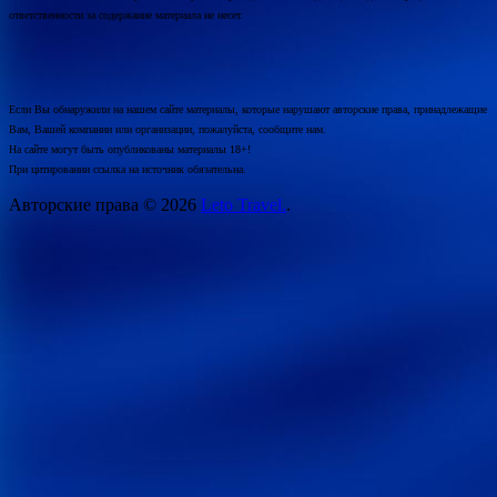
ответственности за содержание материала не несет.
Если Вы обнаружили на нашем сайте материалы, которые нарушают авторские права, принадлежащие
Вам, Вашей компании или организации, пожалуйста, сообщите нам.
На сайте могут быть опубликованы материалы 18+!
При цитировании ссылка на источник обязательна.
Авторские права © 2026
Leto Travel.
.