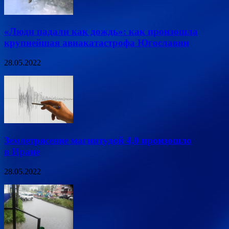
«Люди падали как дождь»: как произошла
крупнейшая авиакатастрофа Югославии
28.05.2022
Землетрясение магнитудой 4,0 произошло
в Иране
28.05.2022