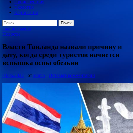
Происшествия
Экология
Карта сайта
Найти:
Главное меню
Новости
Власти Таиланда назвали причину и
дату, когда среди туристов начнется
вспышка оспы обезьян
03.06.2022
-
от
admin
-
Оставьте комментарий