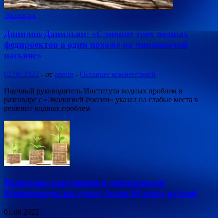
Экология
Данилов-Данильян: «Слияние трех водных
федпроектов в один похоже на чиновничий
пасьянс»
02.06.2022
-
от
admin
-
Оставьте комментарий
Научный руководитель Института водных проблем в
разговоре с «Экологией России» указал на слабые места в
решение водных проблем
Выявлены нарушения в деятельности
Минприроды на сумму более 89 млрд рублей
01.06.2022