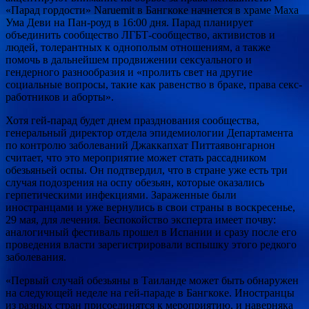
«Парад гордости» Naruemit в Бангкоке начнется в храме Маха
Ума Деви на Пан-роуд в 16:00 дня. Парад планирует
объединить сообщество ЛГБТ-сообщество, активистов и
людей, толерантных к однополым отношениям, а также
помочь в дальнейшем продвижении сексуального и
гендерного разнообразия и «пролить свет на другие
социальные вопросы, такие как равенство в браке, права секс-
работников и аборты».
Хотя гей-парад будет днем празднования сообщества,
генеральный директор отдела эпидемиологии Департамента
по контролю заболеваний Джаккапхат Питтаявонгарнон
считает, что это мероприятие может стать рассадником
обезьяньей оспы. Он подтвердил, что в стране уже есть три
случая подозрения на оспу обезьян, которые оказались
герпетическими инфекциями. Зараженные были
иностранцами и уже вернулись в свои страны в воскресенье,
29 мая, для лечения. Беспокойство эксперта имеет почву:
аналогичный фестиваль прошел в Испании и сразу после его
проведения власти зарегистрировали вспышку этого редкого
заболевания.
«Первый случай обезьяны в Таиланде может быть обнаружен
на следующей неделе на гей-параде в Бангкоке. Иностранцы
из разных стран присоединятся к мероприятию, и наверняка