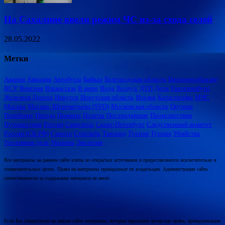
На Сахалине ввели режим ЧС из-за схода селей
28.05.2022
Метки
Аварии
Авиация
Автобусы
Байкал
Белгородская область
Биоразнообразие
ВСУ
Венгрия
Взрыв газа
В мире
Вода
Воздух
ДТП
Дети
Екатеринбург
Железная Дорога
Иркутск
Иркутская область
Италия
Катастрофы
МЧС
Москва
Москва, Шереметьево (SVO)
Московская область
Оружие
Погибшие
Поезда
Пожары
Полеты
Пострадавшие
Происшествия
Путешествия
Россия
Самолеты
Санкт-Петербург
Следственный комитет
России (СК РФ)
Смерть
Стрельба
Таиланд
Туризм
Турция
Убийства
Уголовные дела
Украина
Экология
Все материалы на данном сайте взяты из открытых источников и предоставляются исключительно в
ознакомительных целях. Права на материалы принадлежат их владельцам. Администрация сайта
ответственности за содержание материала не несет.
Если Вы обнаружили на нашем сайте материалы, которые нарушают авторские права, принадлежащие