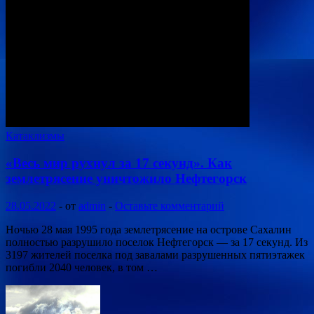
Катаклизмы
«Весь мир рухнул за 17 секунд». Как
землетрясение уничтожило Нефтегорск
28.05.2022
-
от
admin
-
Оставьте комментарий
Ночью 28 мая 1995 года землетрясение на острове Сахалин
полностью разрушило поселок Нефтегорск — за 17 секунд. Из
3197 жителей поселка под завалами разрушенных пятиэтажек
погибли 2040 человек, в том …