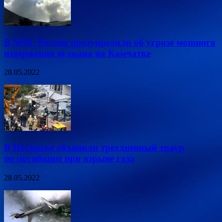
В МЧС России предупредили об угрозе мощного
извержения вулкана на Камчатке
28.05.2022
В Ногинске объявили трехдневный траур
по погибшим при взрыве газа
28.05.2022