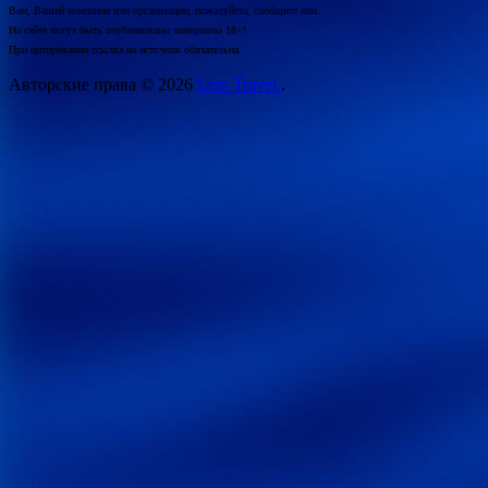
Вам, Вашей компании или организации, пожалуйста, сообщите нам.
На сайте могут быть опубликованы материалы 18+!
При цитировании ссылка на источник обязательна.
Авторские права © 2026
Leto Travel.
.