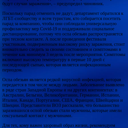
будут случаи заражения», – предупредил чиновник.
Поскольку парад отменить не дадут, департамент обратился к
ЛГБТ-сообществу и всем туристам, кто собирается посетить
парад за компанию, чтобы они соблюдали универсальную
профилактику мер Covid-19 и поддерживали социальное
дистанцирование, потому что оспа обезьян распространяется
при тесном контакте. А после проведения фестиваля
участникам, подверженным высокому риску заражения, стоит
внимательно следить за своими состоянием и симптомами в
течение как минимум 3 недель после мероприятия. Симптомы
включают высокую температуру в первые 10 дней с
последующей сыпью, которая является инфекционным
периодом.
Оспа обезьян является редкой вирусной инфекцией, которая
передается в том числе между людьми. Заболевание выявлено
в ряде стран Западной Европы и на других континентах: в
Австралии, Бельгии, Великобритании, Германии, Испании,
Италии, Канаде, Португалии, США, Франции, Швейцарии и
Швеции. Представители ВОЗ рассказали, что большинство
заразившихся оспой обезьян стали мужчины, которые имели
сексуальный контакт с мужчинами.
Для тех, кому важен здоровый образ жизни, рекомендуем