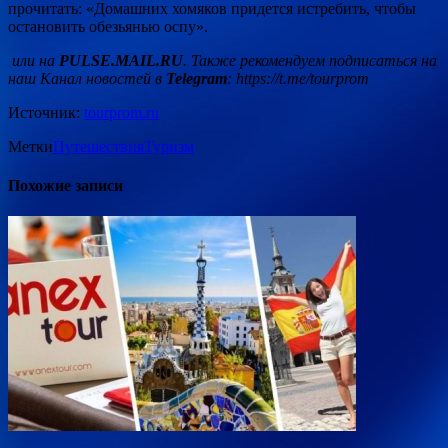
прочитать: «Домашних хомяков придется истребить, чтобы
остановить обезьянью оспу».
или на
PULSE.MAIL.RU
. Также рекомендуем подписаться на
наш Канал новостей в
Telegram
:
https://t.me/tourprom
Источник:
tourprom.ru
Метки
Путешествия
Туризм
Похожие записи