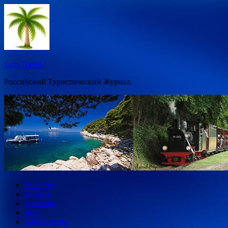
Перейти
к
содержимому
Leto Travel.
Российский Туристический Журнал.
Новости
Туризм
Авиация
Ж/Д
Катаклизмы