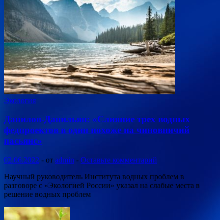
Экология
Данилов-Данильян: «Слияние трех водных
федпроектов в один похоже на чиновничий
пасьянс»
02.06.2022
-
от
admin
-
Оставьте комментарий
Научный руководитель Института водных проблем в
разговоре с «Экологией России» указал на слабые места в
решение водных проблем