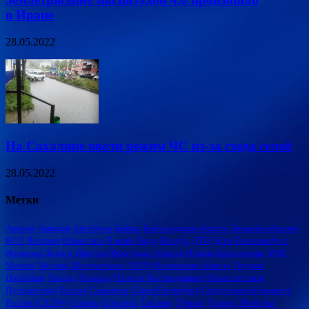
в Иране
28.05.2022
На Сахалине ввели режим ЧС из-за схода селей
28.05.2022
Метки
Аварии
Авиация
Автобусы
Байкал
Белгородская область
Биоразнообразие
ВСУ
Венгрия
Взрыв газа
В мире
Вода
Воздух
ДТП
Дети
Екатеринбург
Железная Дорога
Иркутск
Иркутская область
Италия
Катастрофы
МЧС
Москва
Москва, Шереметьево (SVO)
Московская область
Оружие
Погибшие
Поезда
Пожары
Полеты
Пострадавшие
Происшествия
Путешествия
Россия
Самолеты
Санкт-Петербург
Следственный комитет
России (СК РФ)
Смерть
Стрельба
Таиланд
Туризм
Турция
Убийства