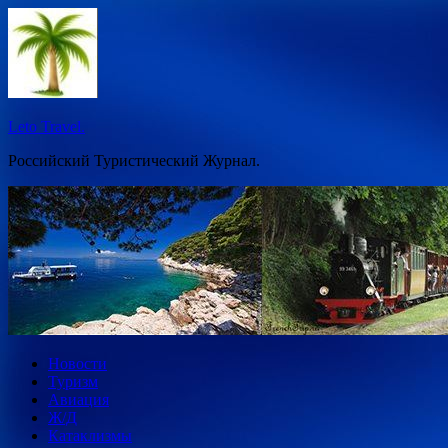
Перейти
к
содержимому
Leto Travel.
Российский Туристический Журнал.
Новости
Туризм
Авиация
Ж/Д
Катаклизмы