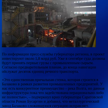
По
информации пресс-службы губернатора региона, в проект
инвестируют около 1,8 млрд руб. Уже в сентябре суда должны
будут принять первые грузы с промышленным сырьем.
Согласно предварительным планам, до конца навигации
обслужат десяток единиц речного транспорта.
«Это единственная причальная стенка, которая строится в
Балаково в рамках развития промышленных предприятий. У
нас есть конкурентное преимущество – река Волга, но данная
инфраструктура пока что задействована нерационально либо
не полностью», – подчеркнул врио губернатора Саратовской
области Роман Бусаргин и добавил, что металлургический
завод Балаково сложившуюся ситуацию исправляет.