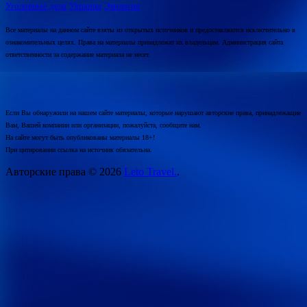
Уголовные дела
Украина
Экология
Все материалы на данном сайте взяты из открытых источников и предоставляются исключительно в
ознакомительных целях. Права на материалы принадлежат их владельцам. Администрация сайта
ответственности за содержание материала не несет.
Если Вы обнаружили на нашем сайте материалы, которые нарушают авторские права, принадлежащие
Вам, Вашей компании или организации, пожалуйста, сообщите нам.
На сайте могут быть опубликованы материалы 18+!
При цитировании ссылка на источник обязательна.
Авторские права © 2026
Leto Travel.
.