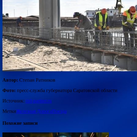
Автор:
Степан Ратников
Фото:
пресс-служба губернатора Саратовской области
Источник:
rzd-partner.ru
Метки
Железная Дорога
Поезда
Похожие записи