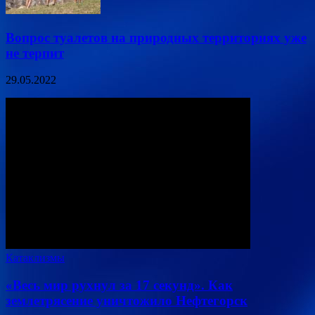
Вопрос туалетов на природных территориях уже
не терпит
29.05.2022
Катаклизмы
«Весь мир рухнул за 17 секунд». Как
землетрясение уничтожило Нефтегорск