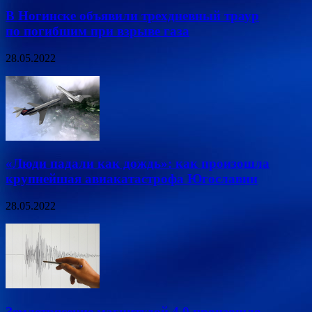
В Ногинске объявили трехдневный траур
по погибшим при взрыве газа
28.05.2022
«Люди падали как дождь»: как произошла
крупнейшая авиакатастрофа Югославии
28.05.2022
Землетрясение магнитудой 4,0 произошло