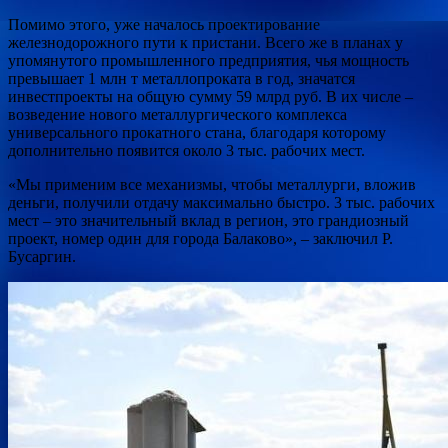
Помимо этого, уже началось проектирование
железнодорожного пути к пристани. Всего же в планах у
упомянутого промышленного предприятия, чья мощность
превышает 1 млн т металлопроката в год, значатся
инвестпроекты на общую сумму 59 млрд руб. В их числе –
возведение нового металлургического комплекса
универсального прокатного стана, благодаря которому
дополнительно появится около 3 тыс. рабочих мест.
«Мы применим все механизмы, чтобы металлурги, вложив
деньги, получили отдачу максимально быстро. 3 тыс. рабочих
мест – это значительный вклад в регион, это грандиозный
проект, номер один для города Балаково», – заключил Р.
Бусаргин.