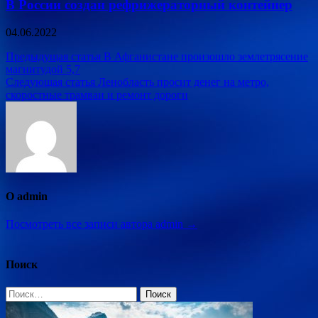
В России создан рефрижераторный контейнер
04.06.2022
Навигация
Предыдущая статья
В Афганистане произошло землетрясение
магнитудой 5,7
по
Следующая статья
Ленобласть просит денег на метро,
записям
скоростные трамваи и ремонт дороги
О admin
Посмотреть все записи автора admin →
Поиск
Найти: