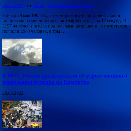
28.05.2022
-
от
admin
-
Оставьте комментарий
Ночью 28 мая 1995 года землетрясение на острове Сахалин
полностью разрушило поселок Нефтегорск — за 17 секунд. Из
3197 жителей поселка под завалами разрушенных пятиэтажек
погибли 2040 человек, в том …
В МЧС России предупредили об угрозе мощного
извержения вулкана на Камчатке
28.05.2022